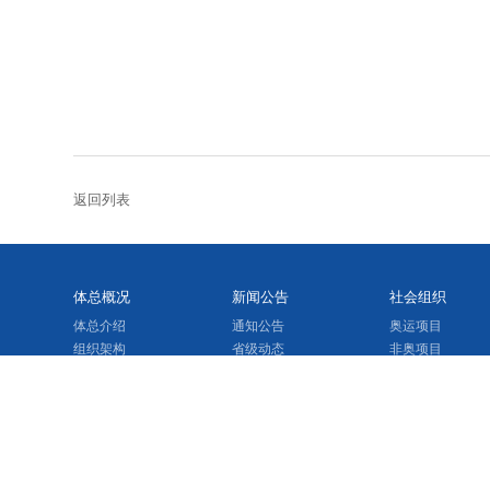
返回列表
体总概况
新闻公告
社会组织
体总介绍
通知公告
奥运项目
组织架构
省级动态
非奥项目
体总章程
市州动态
民非单位
要闻转载
体育基金会
科普宣讲
市州总会
四川省体育局网站
网站纠错