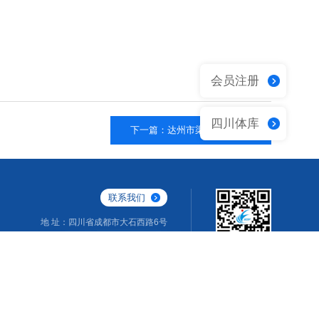
会员注册
四川体库
下一篇：达州市​渠县体育总会
联系我们
地 址：四川省成都市大石西路6号
办公室电话：028-87026375
E-mail：scsf@jinpaiw.com
关注我们