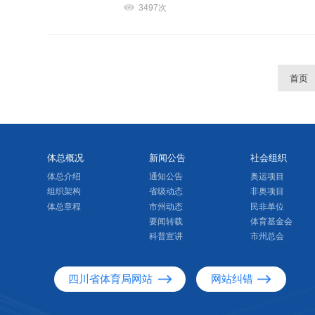
3497次
首页
体总概况
新闻公告
社会组织
体总介绍
通知公告
奥运项目
组织架构
省级动态
非奥项目
体总章程
市州动态
民非单位
要闻转载
体育基金会
科普宣讲
市州总会
四川省体育局网站
网站纠错