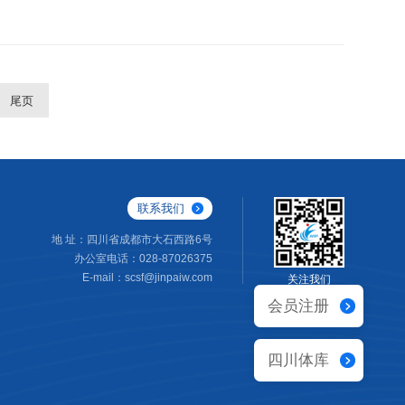
尾页
联系我们
地 址：四川省成都市大石西路6号
办公室电话：028-87026375
E-mail：scsf@jinpaiw.com
关注我们
会员注册
四川体库