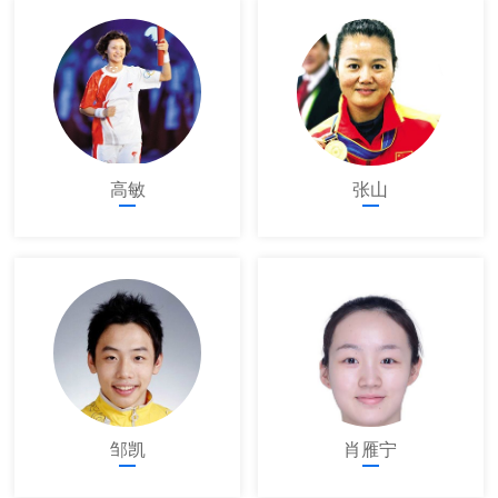
高敏
张山
邹凯
肖雁宁