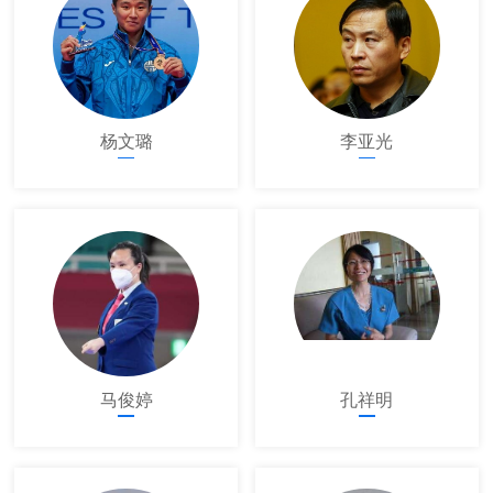
杨文璐
李亚光
马俊婷
孔祥明