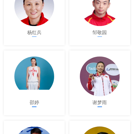
杨红兵
邹敬园
邵婷
谢梦雨