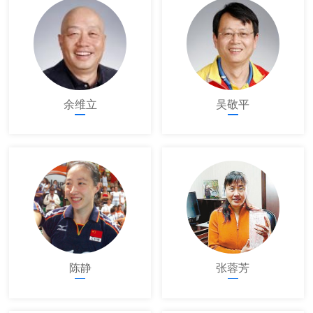
余维立
吴敬平
陈静
张蓉芳